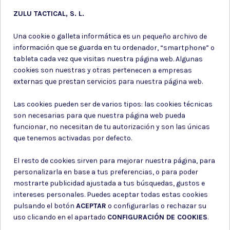
ZULU TACTICAL, S. L.
Una cookie o galleta informática es un pequeño archivo de
Cargadores mid-
información que se guarda en tu ordenador, “smartphone” o
cap
tableta cada vez que visitas nuestra página web. Algunas
cookies son nuestras y otras pertenecen a empresas
CARGADOR MP5 SECUTOR
VIRTUS 90RDS METAL
externas que prestan servicios para nuestra página web.
NEGRO
Las cookies pueden ser de varios tipos: las cookies técnicas
12,60 €
son necesarias para que nuestra página web pueda
funcionar, no necesitan de tu autorización y son las únicas
que tenemos activadas por defecto.
El resto de cookies sirven para mejorar nuestra página, para
personalizarla en base a tus preferencias, o para poder
mostrarte publicidad ajustada a tus búsquedas, gustos e
Suscríbete a nuestro boletín
intereses personales. Puedes aceptar todas estas cookies
pulsando el botón
ACEPTAR
o configurarlas o rechazar su
uso clicando en el apartado
CONFIGURACIÓN DE COOKIES
.