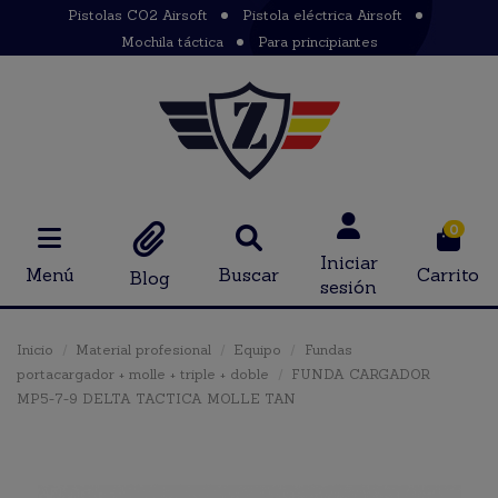
Pistolas CO2 Airsoft
Pistola eléctrica Airsoft
Mochila táctica
Para principiantes
0
Iniciar
Menú
Buscar
Carrito
Blog
sesión
Inicio
Material profesional
Equipo
Fundas
portacargador + molle + triple + doble
FUNDA CARGADOR
MP5-7-9 DELTA TACTICA MOLLE TAN