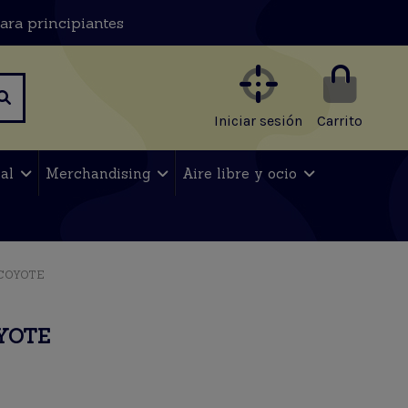
ara principiantes
Iniciar sesión
Carrito
nal
Merchandising
Aire libre y ocio
COYOTE
YOTE