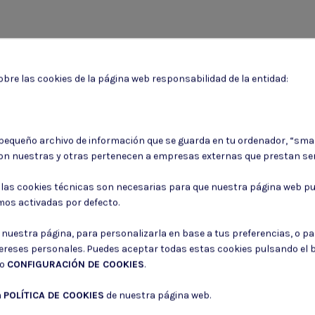
bre las cookies de la página web responsabilidad de la entidad:
Puede darse de baja en cualquier momento. Para ello, consulte nuestra informa
 pequeño archivo de información que se guarda en tu ordenador, “sma
on nuestras y otras pertenecen a empresas externas que prestan ser
Consiento el uso de mis datos para los fines indicados en la
Política de 
Consiento el uso de mis datos personales para recibir publicidad de su e
: las cookies técnicas son necesarias para que nuestra página web pu
mos activadas por defecto.
r nuestra página, para personalizarla en base a tus preferencias, o p
tereses personales. Puedes aceptar todas estas cookies pulsando el
do
CONFIGURACIÓN DE COOKIES
.
a
POLÍTICA DE COOKIES
de nuestra página web.