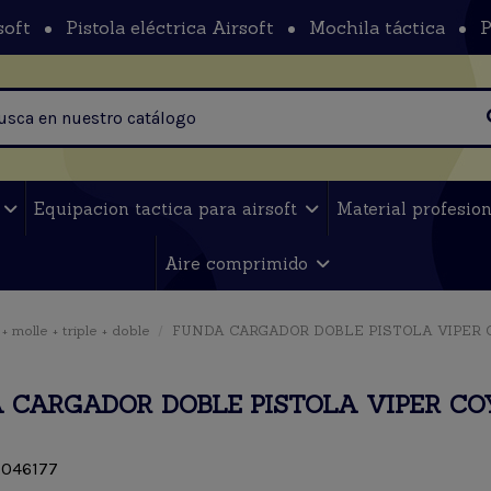
soft
Pistola eléctrica Airsoft
Mochila táctica
P
t
Equipacion tactica para airsoft
Material profesio
Aire comprimido
 molle + triple + doble
FUNDA CARGADOR DOBLE PISTOLA VIPER 
 CARGADOR DOBLE PISTOLA VIPER CO
046177