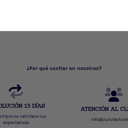
¿Por qué confiar en nosotros?
OLUCIÓN 15 DÍAS
ATENCIÓN AL CL
compra no satisface tus
info@zulutactical
expectativas