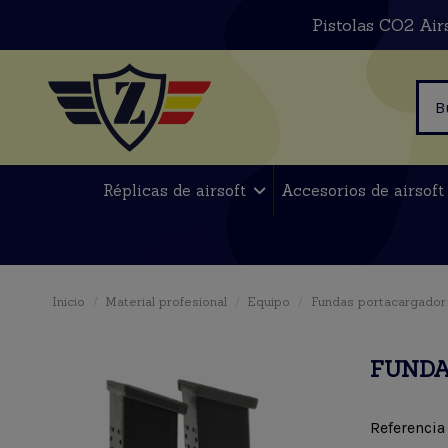
Pistolas CO2 Air
Réplicas de airsoft
Accesorios de airsof
Inicio
Material profesional
Equipo
Fundas portacargador +
FUNDA
Referencia