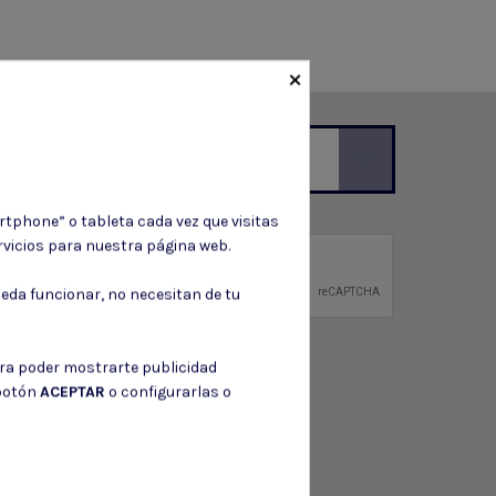
×
ción de contacto en el aviso legal.
rtphone” o tableta cada vez que visitas
vicios para nuestra página web.
privacidad
ntidad.
eda funcionar, no necesitan de tu
ara poder mostrarte publicidad
 botón
ACEPTAR
o configurarlas o