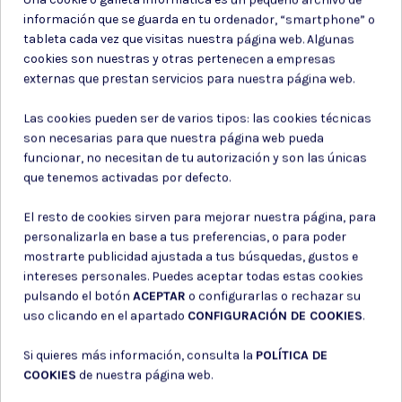
información que se guarda en tu ordenador, “smartphone” o
tableta cada vez que visitas nuestra página web. Algunas
cookies son nuestras y otras pertenecen a empresas
externas que prestan servicios para nuestra página web.
Las cookies pueden ser de varios tipos: las cookies técnicas
son necesarias para que nuestra página web pueda
Culatas (stopper)
Anillas
funcionar, no necesitan de tu autorización y son las únicas
que tenemos activadas por defecto.
ENGANCHE CORREA FMA
CULATA M4 CTR TAN
CQD M4 NAC-03 NEGRO
El resto de cookies sirven para mejorar nuestra página, para
personalizarla en base a tus preferencias, o para poder
20,95 €
7,90 €
mostrarte publicidad ajustada a tus búsquedas, gustos e
intereses personales. Puedes aceptar todas estas cookies
pulsando el botón
ACEPTAR
o configurarlas o rechazar su
uso clicando en el apartado
CONFIGURACIÓN DE COOKIES
.
Si quieres más información, consulta la
POLÍTICA DE
COOKIES
de nuestra página web.
Subir DNI