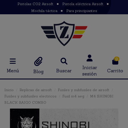
Pistolas CO2 Airsoft
Pistola eléctrica Airsoft
Mochila táctica
Para principiantes
0
Iniciar
Menú
Buscar
Carrito
Blog
sesión
Inicio
Replicas de airsoft
Fusiles y subfusiles de airsoft
Fusiles y subfusiles electricos
Fusil m4 aeg
M4 SHINOBI
BLACK SAIGO COMBO