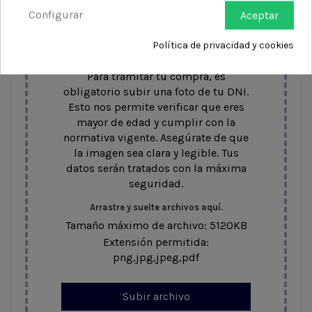
Configurar
Aceptar
Política de privacidad y cookies
Para tramitar tu compra, es
obligatorio subir una foto de tu DNI.
Esto nos permite verificar que eres
mayor de edad y cumplir con la
normativa vigente. Asegúrate de que
la imagen sea clara y legible. Tus
datos serán tratados con la máxima
seguridad.
Arrastre y suelte archivos aquí.
Tamaño máximo de archivo: 5120KB
Extensión permitida:
png,jpg,jpeg,pdf
Subir archivo