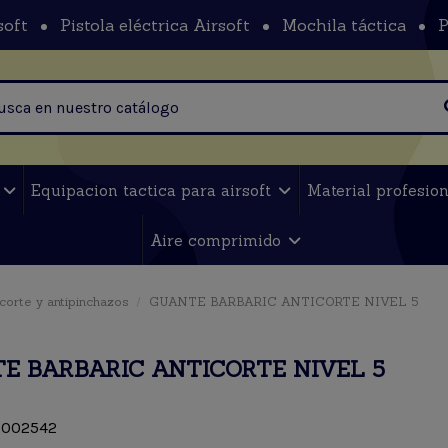
soft
Pistola eléctrica Airsoft
Mochila táctica
P
t
Equipacion tactica para airsoft
Material profesio
Aire comprimido
icorte y antipinchazos
GUANTE BARBARIC ANTICORTE NIVEL 5
E BARBARIC ANTICORTE NIVEL 5
002542