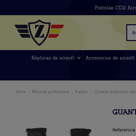
Pistolas CO2 Air
Réplicas de airsoft
Accesorios de airsof
Inicio
Material profesional
Equipo
Guantes policiales ant
GUANT
Referencia