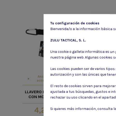
Tu configuración de cookies
Bienvenida/o a la información básica so
ZULU TACTICAL, S. L.
Una cookie o galleta informática es un
nuestra página web. Algunas cookies s
Las cookies pueden ser de varios tipos
autorización y son las únicas que tene
Anclajes y
Fundas pis
accesorios
vega
El resto de cookies sirven para mejora
LLAVERO EXTENSIBLE
FUNDA VEGA 
ajustada a tus búsquedas, gustos e in
CON MOSQUETON
VKD861 REVO
rechazar su uso clicando en el aparta
4,20 €
79,80
Si quieres más información, consulta l