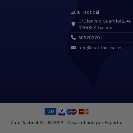
Zulu Tactical
C/Dionisio Guardiola, 46
02003 Albacete
695793704
info@zulutactical.es
Zulu Tactical S.L. © 2022 | Desarrollado por Expertic