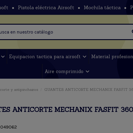
soft
Pistola eléctrica Airsoft
Mochila táctica
P
t
Equipacion tactica para airsoft
Material profesio
Aire comprimido
icorte y antipinchazos
GUANTES ANTICORTE MECHANIX FASFIT 36
ES ANTICORTE MECHANIX FASFIT 360
049062