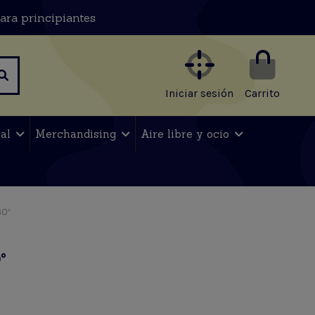
ara principiantes
Iniciar sesión
Carrito
nal
Merchandising
Aire libre y ocio
0º
º