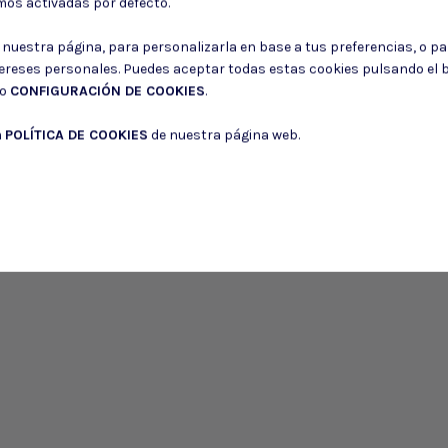
mos activadas por defecto.
r nuestra página, para personalizarla en base a tus preferencias, o p
tereses personales. Puedes aceptar todas estas cookies pulsando el
Puede darse de baja en cualquier momento. Para ello, consulte nuestra informa
do
CONFIGURACIÓN DE COOKIES
.
Consiento el uso de mis datos para los fines indicados en la
Política de 
a
POLÍTICA DE COOKIES
de nuestra página web.
Consiento el uso de mis datos personales para recibir publicidad de su e