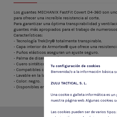
Los guantes MECHANIX FastFit Covert D4-360 son unos 
para ofrecer una increíble resistencia al corte.
Para garantizar una óptima transpirabilidad y ventila
guantes más apropiados para el trabajo de numerosos 
Características:
- Tecnología TrekDry® totalmente transpirable.
- Capa interior de Armortex® que ofrece una resistenci
- Puños elásticos aseguran un ajuste seguro.
- Palma de diseño anatómico que evita los pliegues.
- Cuero sintético de 0,6 mm de grosor.
Tu configuración de cookies
- Compatibles con pantallas táctiles.
Bienvenida/o a la información básica so
- Lavable en la lavadora.
- Color: negro.
ZULU TACTICAL, S. L.
- Disponibles en varias tallas: S, M, L, XL y XXL.
Una cookie o galleta informática es un
nuestra página web. Algunas cookies s
Las cookies pueden ser de varios tipos