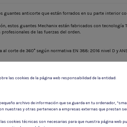
guantes anticorte que están forrados en su parte interior co
ción, estos guantes Mechanix están fabricados con tecnología 
profesionales de las fuerzas del orden.
a al corte de 360° según normativa EN 388: 2016 nivel D y ANS
bre las cookies de la página web responsabilidad de la entidad:
 pequeño archivo de información que se guarda en tu ordenador, “sma
on nuestras y otras pertenecen a empresas externas que prestan ser
: las cookies técnicas son necesarias para que nuestra página web pu