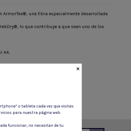
n ArmorTex®, una fibra especialmente desarrollada
TrekDry®, lo que contribuye a que sean uno de los
I A4.
×
rtphone” o tableta cada vez que visitas
vicios para nuestra página web.
eda funcionar, no necesitan de tu