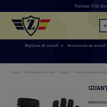
Pistolas CO2 Air
Réplicas de airsoft
Accesorios de airsof
Inicio
Material profesional
Equipo
Guantes policiales ant
GUANT
Referencia