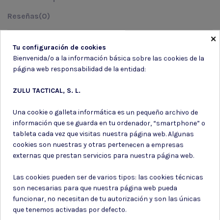
Reseñas
(0)
×
MODELO: 16085A Color: 181 NEGRO Talla: ST
Tu configuración de cookies
Bienvenida/o a la información básica sobre las cookies de la
página web responsabilidad de la entidad:
ZULU TACTICAL, S. L.
Suscríbete a nuestro boletín
Una cookie o galleta informática es un pequeño archivo de
información que se guarda en tu ordenador, “smartphone” o
tableta cada vez que visitas nuestra página web. Algunas
cookies son nuestras y otras pertenecen a empresas
externas que prestan servicios para nuestra página web.
Puede darse de baja en cualquier momento. Para ello, consulte nuestra
información de contacto en el aviso legal.
Las cookies pueden ser de varios tipos: las cookies técnicas
Consiento el uso de mis datos para los fines indicados en la
son necesarias para que nuestra página web pueda
Política de privacidad
funcionar, no necesitan de tu autorización y son las únicas
Consiento el uso de mis datos personales para recibir publicidad
que tenemos activadas por defecto.
de su entidad.