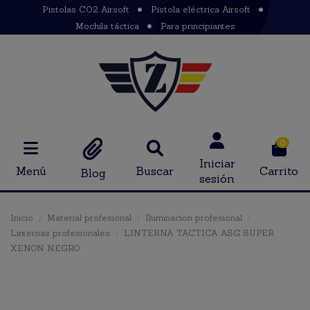
Pistolas CO2 Airsoft
Pistola eléctrica Airsoft
Mochila táctica
Para principiantes
0
Iniciar
Menú
Buscar
Carrito
Blog
sesión
Inicio
Material profesional
Iluminacion profesional
Linternas profesionales
LINTERNA TACTICA ASG SUPER
XENON NEGRO