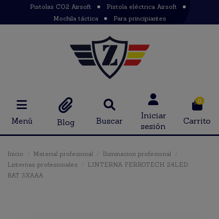
Pistolas CO2 Airsoft
Pistola eléctrica Airsoft
Mochila táctica
Para principiantes
0
Iniciar
Menú
Buscar
Carrito
Blog
sesión
Inicio
Material profesional
Iluminacion profesional
Linternas profesionales
LINTERNA FERROTECH 24LED
BAT 3XAAA