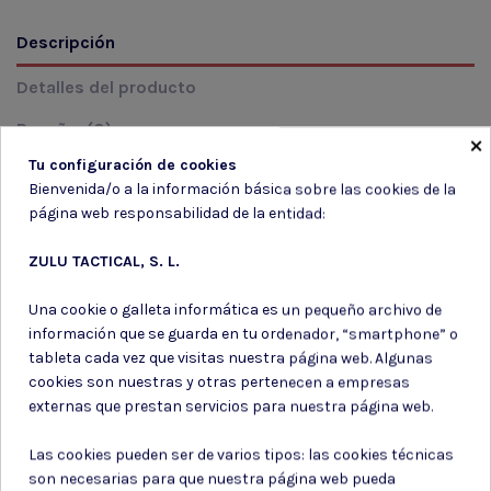
Descripción
Detalles del producto
Reseñas
(0)
×
Tu configuración de cookies
Bienvenida/o a la información básica sobre las cookies de la
AUTONOMIA DE 12HS. BATERIA 3 PILAS AAA. CON IMAN
página web responsabilidad de la entidad:
TRASERO, PERCHA GIRATORIA Y CUERPO ANTIDESLIZANTE.
ZULU TACTICAL, S. L.
Una cookie o galleta informática es un pequeño archivo de
información que se guarda en tu ordenador, “smartphone” o
tableta cada vez que visitas nuestra página web. Algunas
Suscríbete a nuestro boletín
cookies son nuestras y otras pertenecen a empresas
externas que prestan servicios para nuestra página web.
Las cookies pueden ser de varios tipos: las cookies técnicas
son necesarias para que nuestra página web pueda
Puede darse de baja en cualquier momento. Para ello, consulte nuestra