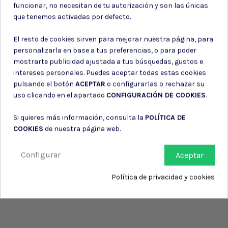
funcionar, no necesitan de tu autorización y son las únicas
información de contacto en el aviso legal.
que tenemos activadas por defecto.
Consiento el uso de mis datos para los fines indicados en la
Política de privacidad
El resto de cookies sirven para mejorar nuestra página, para
Consiento el uso de mis datos personales para recibir publicidad
de su entidad.
personalizarla en base a tus preferencias, o para poder
mostrarte publicidad ajustada a tus búsquedas, gustos e
intereses personales. Puedes aceptar todas estas cookies
pulsando el botón
ACEPTAR
o configurarlas o rechazar su
uso clicando en el apartado
CONFIGURACIÓN DE COOKIES
.
Si quieres más información, consulta la
POLÍTICA DE
COOKIES
de nuestra página web.
Configurar
Aceptar
Política de privacidad y cookies