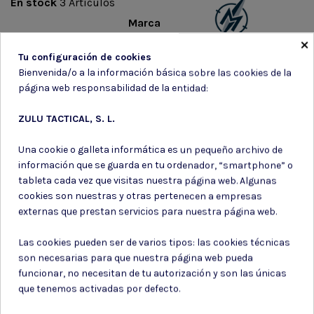
En stock
3 Artículos
Marca
×
Tu configuración de cookies
Bienvenida/o a la información básica sobre las cookies de la
página web responsabilidad de la entidad:
ZULU TACTICAL, S. L.
Suscríbete a nuestro boletín
Una cookie o galleta informática es un pequeño archivo de
información que se guarda en tu ordenador, “smartphone” o
tableta cada vez que visitas nuestra página web. Algunas
cookies son nuestras y otras pertenecen a empresas
externas que prestan servicios para nuestra página web.
Puede darse de baja en cualquier momento. Para ello, consulte nuestra
información de contacto en el aviso legal.
Las cookies pueden ser de varios tipos: las cookies técnicas
Consiento el uso de mis datos para los fines indicados en la
Política de privacidad
son necesarias para que nuestra página web pueda
Consiento el uso de mis datos personales para recibir publicidad
funcionar, no necesitan de tu autorización y son las únicas
de su entidad.
que tenemos activadas por defecto.