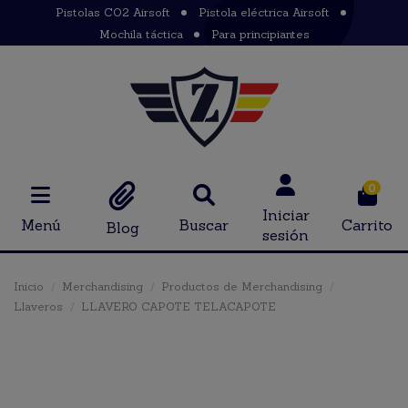
Pistolas CO2 Airsoft
Pistola eléctrica Airsoft
Mochila táctica
Para principiantes
0
Iniciar
Menú
Buscar
Carrito
Blog
sesión
Inicio
Merchandising
Productos de Merchandising
Llaveros
LLAVERO CAPOTE TELACAPOTE