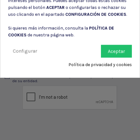
intereses personales. Puedes aceptar todas estas cookies
pulsando el botón
ACEPTAR
o configurarlas o rechazar su
uso clicando en el apartado
CONFIGURACIÓN DE COOKIES
.
Suscríbete a nuestro boletín
Si quieres más información, consulta la
POLÍTICA DE
COOKIES
de nuestra página web.
Configurar
Aceptar
Puede darse de baja en cualquier momento. Para ello, consulte nuestra
información de contacto en el aviso legal.
Política de privacidad y cookies
Consiento el uso de mis datos para los fines indicados en la
Política de privacidad
Consiento el uso de mis datos personales para recibir publicidad
de su entidad.