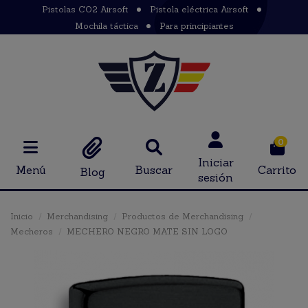
Pistolas CO2 Airsoft
Pistola eléctrica Airsoft
Mochila táctica
Para principiantes
0
Iniciar
Menú
Buscar
Carrito
Blog
sesión
Inicio
Merchandising
Productos de Merchandising
Mecheros
MECHERO NEGRO MATE SIN LOGO