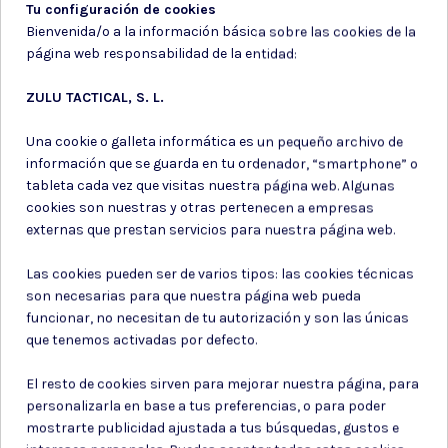
Tu configuración de cookies
Bienvenida/o a la información básica sobre las cookies de la
página web responsabilidad de la entidad:
ZULU TACTICAL, S. L.
Una cookie o galleta informática es un pequeño archivo de
información que se guarda en tu ordenador, “smartphone” o
tableta cada vez que visitas nuestra página web. Algunas
Utiles de
cookies son nuestras y otras pertenecen a empresas
Spray de defensa
supervivencia
externas que prestan servicios para nuestra página web.
SPRAY PIMIENTA DEFENSA
PARACORD SUPERVIVENCIA
PERSONAL SABRE. 22 ML.
Las cookies pueden ser de varios tipos: las cookies técnicas
COYOTE
ROJO
son necesarias para que nuestra página web pueda
funcionar, no necesitan de tu autorización y son las únicas
17,00 €
3,45 €
que tenemos activadas por defecto.
El resto de cookies sirven para mejorar nuestra página, para
personalizarla en base a tus preferencias, o para poder
mostrarte publicidad ajustada a tus búsquedas, gustos e