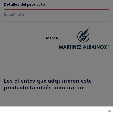
Detalles del producto
Reseñas
(0)
Marca
Los clientes que adquirieron este
producto también compraron:
×