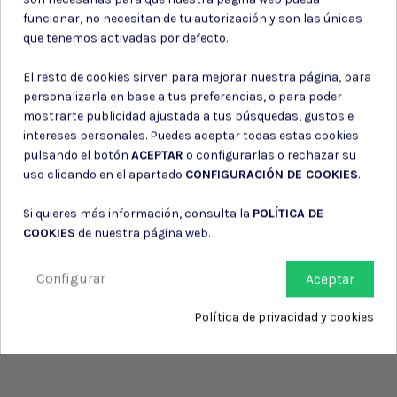
Puede darse de baja en cualquier momento. Para ello, consulte nuestra
funcionar, no necesitan de tu autorización y son las únicas
información de contacto en el aviso legal.
que tenemos activadas por defecto.
Consiento el uso de mis datos para los fines indicados en la
Política de privacidad
El resto de cookies sirven para mejorar nuestra página, para
Consiento el uso de mis datos personales para recibir publicidad
personalizarla en base a tus preferencias, o para poder
de su entidad.
mostrarte publicidad ajustada a tus búsquedas, gustos e
intereses personales. Puedes aceptar todas estas cookies
pulsando el botón
ACEPTAR
o configurarlas o rechazar su
uso clicando en el apartado
CONFIGURACIÓN DE COOKIES
.
Si quieres más información, consulta la
POLÍTICA DE
COOKIES
de nuestra página web.
Configurar
Aceptar
Política de privacidad y cookies