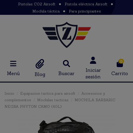
Pistolas CO2 Airsoft
Pistola eléctrica Airsoft
Mochila táctica
Para principiantes
0
Iniciar
Menú
Buscar
Carrito
Blog
sesión
Inicio
Equipacion tactica para airsoft
Accesorios y
complementos
Mochilas tacticas
MOCHILA BARBARIC
NEGRA PHYTON CAMO (40L)