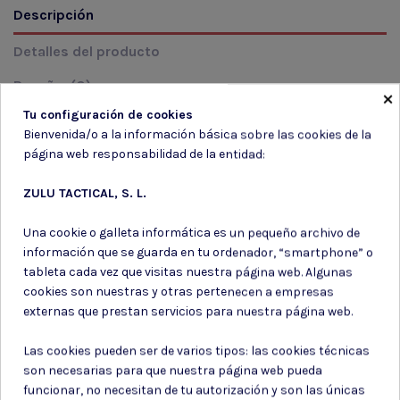
Descripción
Detalles del producto
Reseñas
(0)
×
Tu configuración de cookies
Bienvenida/o a la información básica sobre las cookies de la
MODELO: SP-120 Color: 181 NEGRO Talla: 120
página web responsabilidad de la entidad:
ZULU TACTICAL, S. L.
Una cookie o galleta informática es un pequeño archivo de
información que se guarda en tu ordenador, “smartphone” o
Suscríbete a nuestro boletín
tableta cada vez que visitas nuestra página web. Algunas
cookies son nuestras y otras pertenecen a empresas
externas que prestan servicios para nuestra página web.
Las cookies pueden ser de varios tipos: las cookies técnicas
Puede darse de baja en cualquier momento. Para ello, consulte nuestra
son necesarias para que nuestra página web pueda
información de contacto en el aviso legal.
funcionar, no necesitan de tu autorización y son las únicas
Consiento el uso de mis datos para los fines indicados en la