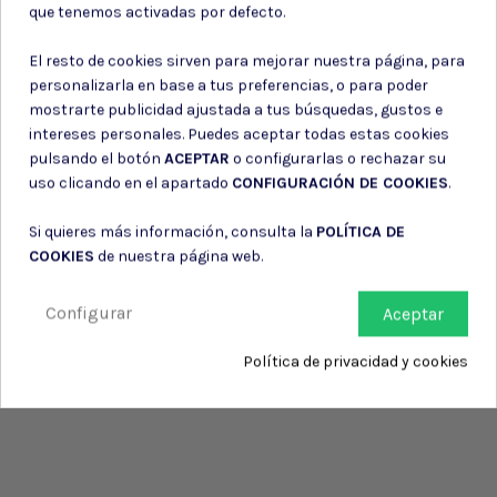
que tenemos activadas por defecto.
Política de privacidad
Consiento el uso de mis datos personales para recibir publicidad
de su entidad.
El resto de cookies sirven para mejorar nuestra página, para
personalizarla en base a tus preferencias, o para poder
mostrarte publicidad ajustada a tus búsquedas, gustos e
intereses personales. Puedes aceptar todas estas cookies
pulsando el botón
ACEPTAR
o configurarlas o rechazar su
uso clicando en el apartado
CONFIGURACIÓN DE COOKIES
.
Si quieres más información, consulta la
POLÍTICA DE
COOKIES
de nuestra página web.
Configurar
Aceptar
Política de privacidad y cookies