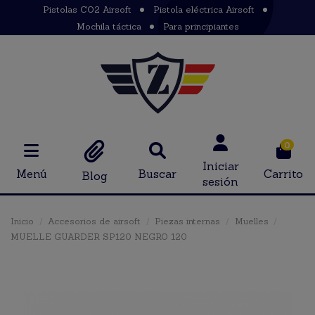
Pistolas CO2 Airsoft
Pistola eléctrica Airsoft
Mochila táctica
Para principiantes
0
Iniciar
Menú
Buscar
Carrito
Blog
sesión
Inicio
Accesorios de airsoft
Piezas internas
Muelles
MUELLE GUARDER SP120 NEGRO 120