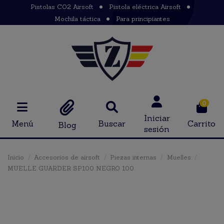
Pistolas CO2 Airsoft
Pistola eléctrica Airsoft
Mochila táctica
Para principiantes
0
Iniciar
Menú
Buscar
Carrito
Blog
sesión
Inicio
Accesorios de airsoft
Piezas internas
Muelles
MUELLE GUARDER SP100 NEGRO 100