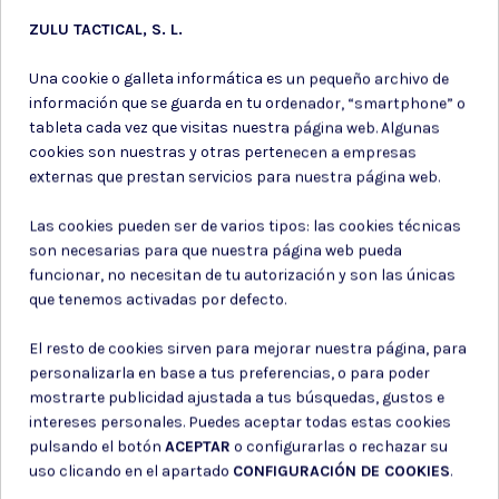
ZULU TACTICAL, S. L.
Cargadores mid-
Baterias li-po
Una cookie o galleta informática es un pequeño archivo de
cap
información que se guarda en tu ordenador, “smartphone” o
tableta cada vez que visitas nuestra página web. Algunas
CARGADOR BATERIA LIPO/LI-
CARGADOR FUSIL G36 MID-
ION 7.4/11.1V 20W NEGRO
cookies son nuestras y otras pertenecen a empresas
CAP NEGRO
externas que prestan servicios para nuestra página web.
15,75 €
14,70 €
Las cookies pueden ser de varios tipos: las cookies técnicas
son necesarias para que nuestra página web pueda
funcionar, no necesitan de tu autorización y son las únicas
que tenemos activadas por defecto.
El resto de cookies sirven para mejorar nuestra página, para
personalizarla en base a tus preferencias, o para poder
mostrarte publicidad ajustada a tus búsquedas, gustos e
Suscríbete a nuestro boletín
intereses personales. Puedes aceptar todas estas cookies
pulsando el botón
ACEPTAR
o configurarlas o rechazar su
uso clicando en el apartado
CONFIGURACIÓN DE COOKIES
.