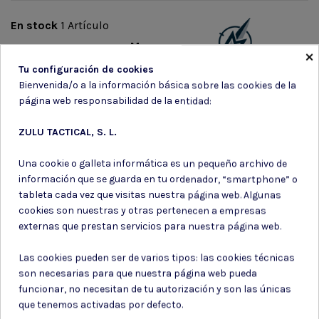
En stock
1 Artículo
Marca
×
Tu configuración de cookies
Bienvenida/o a la información básica sobre las cookies de la
página web responsabilidad de la entidad:
ZULU TACTICAL, S. L.
Suscríbete a nuestro boletín
Una cookie o galleta informática es un pequeño archivo de
información que se guarda en tu ordenador, “smartphone” o
tableta cada vez que visitas nuestra página web. Algunas
cookies son nuestras y otras pertenecen a empresas
externas que prestan servicios para nuestra página web.
Puede darse de baja en cualquier momento. Para ello, consulte nuestra
información de contacto en el aviso legal.
Las cookies pueden ser de varios tipos: las cookies técnicas
son necesarias para que nuestra página web pueda
Consiento el uso de mis datos para los fines indicados en la
Política de privacidad
funcionar, no necesitan de tu autorización y son las únicas
Consiento el uso de mis datos personales para recibir publicidad
que tenemos activadas por defecto.
de su entidad.