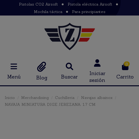
Pistolas CO2 Airsoft
Pistola eléctrica Airsoft
Mochila táctica
Para principiantes
0
Iniciar
Menú
Buscar
Carrito
Blog
sesión
Inicio
Merchandising
Cuchilleria
Navajas albainox
NAVAJA MINIATURA DIGE JEREZANA. 1.7 CM