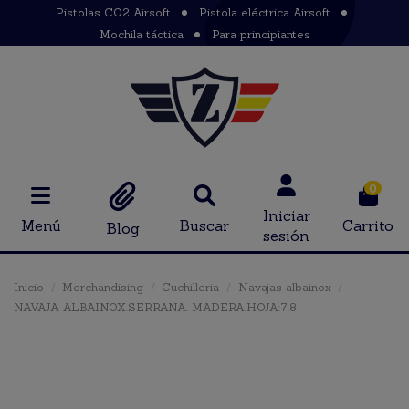
Pistolas CO2 Airsoft
Pistola eléctrica Airsoft
Mochila táctica
Para principiantes
0
Iniciar
Menú
Buscar
Carrito
Blog
sesión
Inicio
Merchandising
Cuchilleria
Navajas albainox
NAVAJA ALBAINOX.SERRANA. MADERA.HOJA:7.8