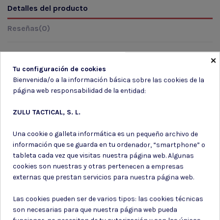
Detalles del producto
Reseñas
(0)
×
Tu configuración de cookies
Marca
Bienvenida/o a la información básica sobre las cookies de la
página web responsabilidad de la entidad:
ZULU TACTICAL, S. L.
Una cookie o galleta informática es un pequeño archivo de
información que se guarda en tu ordenador, “smartphone” o
Suscríbete a nuestro boletín
tableta cada vez que visitas nuestra página web. Algunas
cookies son nuestras y otras pertenecen a empresas
externas que prestan servicios para nuestra página web.
Las cookies pueden ser de varios tipos: las cookies técnicas
Puede darse de baja en cualquier momento. Para ello, consulte nuestra
son necesarias para que nuestra página web pueda
información de contacto en el aviso legal.