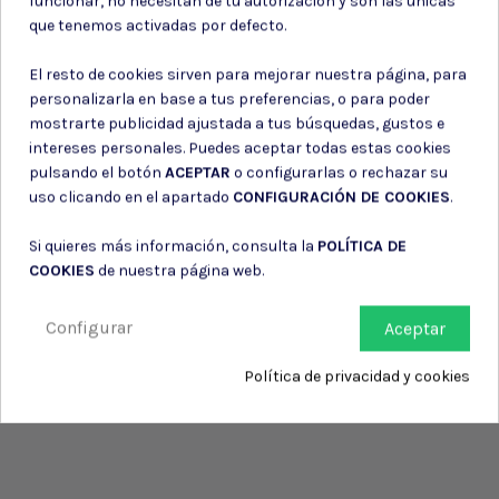
funcionar, no necesitan de tu autorización y son las únicas
Consiento el uso de mis datos para los fines indicados en la
que tenemos activadas por defecto.
Política de privacidad
Consiento el uso de mis datos personales para recibir publicidad
El resto de cookies sirven para mejorar nuestra página, para
de su entidad.
personalizarla en base a tus preferencias, o para poder
mostrarte publicidad ajustada a tus búsquedas, gustos e
intereses personales. Puedes aceptar todas estas cookies
pulsando el botón
ACEPTAR
o configurarlas o rechazar su
uso clicando en el apartado
CONFIGURACIÓN DE COOKIES
.
Si quieres más información, consulta la
POLÍTICA DE
COOKIES
de nuestra página web.
Configurar
Aceptar
Política de privacidad y cookies