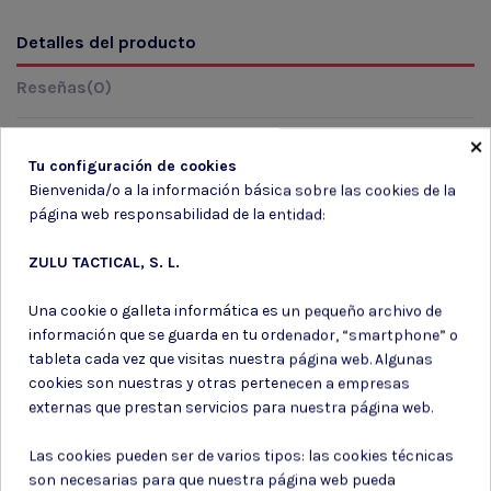
Detalles del producto
Reseñas
(0)
×
Tu configuración de cookies
Marca
Bienvenida/o a la información básica sobre las cookies de la
página web responsabilidad de la entidad:
ZULU TACTICAL, S. L.
Una cookie o galleta informática es un pequeño archivo de
información que se guarda en tu ordenador, “smartphone” o
tableta cada vez que visitas nuestra página web. Algunas
Suscríbete a nuestro boletín
cookies son nuestras y otras pertenecen a empresas
externas que prestan servicios para nuestra página web.
Las cookies pueden ser de varios tipos: las cookies técnicas
son necesarias para que nuestra página web pueda
Puede darse de baja en cualquier momento. Para ello, consulte nuestra