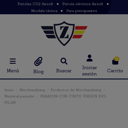
Pistolas CO2 Airsoft
Pistola eléctrica Airsoft
Mochila táctica
Para principiantes
0
Iniciar
Menú
Buscar
Carrito
Blog
sesión
Inicio
Merchandising
Productos de Merchandising
Numeral-pasador
PASADOR CON CINTO VIRGEN DEL
PILAR