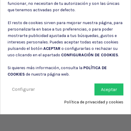
funcionar, no necesitan de tu autorización y son las únicas
información de contacto en el aviso legal.
que tenemos activadas por defecto.
Consiento el uso de mis datos para los fines indicados en la
Política de privacidad
El resto de cookies sirven para mejorar nuestra página, para
Consiento el uso de mis datos personales para recibir publicidad
de su entidad.
personalizarla en base a tus preferencias, o para poder
mostrarte publicidad ajustada a tus búsquedas, gustos e
intereses personales. Puedes aceptar todas estas cookies
pulsando el botón
ACEPTAR
o configurarlas o rechazar su
uso clicando en el apartado
CONFIGURACIÓN DE COOKIES
.
Si quieres más información, consulta la
POLÍTICA DE
COOKIES
de nuestra página web.
Configurar
Aceptar
Política de privacidad y cookies