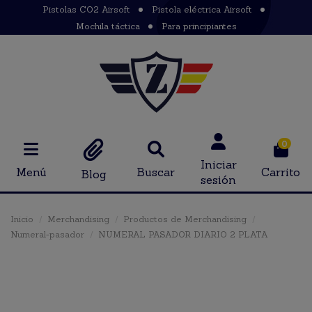
Pistolas CO2 Airsoft
Pistola eléctrica Airsoft
Mochila táctica
Para principiantes
0
Iniciar
Menú
Buscar
Carrito
Blog
sesión
Inicio
Merchandising
Productos de Merchandising
Numeral-pasador
NUMERAL PASADOR DIARIO 2 PLATA