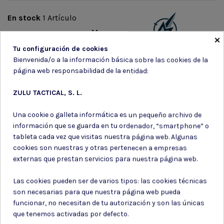
En stock
1 Artículo
Marca
×
Tu configuración de cookies
Bienvenida/o a la información básica sobre las cookies de la
página web responsabilidad de la entidad:
ZULU TACTICAL, S. L.
Suscríbete a nuestro boletín
Una cookie o galleta informática es un pequeño archivo de
información que se guarda en tu ordenador, “smartphone” o
tableta cada vez que visitas nuestra página web. Algunas
cookies son nuestras y otras pertenecen a empresas
externas que prestan servicios para nuestra página web.
Puede darse de baja en cualquier momento. Para ello, consulte nuestra
información de contacto en el aviso legal.
Las cookies pueden ser de varios tipos: las cookies técnicas
son necesarias para que nuestra página web pueda
Consiento el uso de mis datos para los fines indicados en la
Política de privacidad
funcionar, no necesitan de tu autorización y son las únicas
Consiento el uso de mis datos personales para recibir publicidad
que tenemos activadas por defecto.
de su entidad.