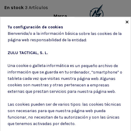
En stock
3 Artículos
Marca
×
Tu configuración de cookies
Bienvenida/o a la información básica sobre las cookies de la
página web responsabilidad de la entidad:
ZULU TACTICAL, S. L.
Suscríbete a nuestro boletín
Una cookie o galleta informática es un pequeño archivo de
información que se guarda en tu ordenador, “smartphone” o
tableta cada vez que visitas nuestra página web. Algunas
cookies son nuestras y otras pertenecen a empresas
externas que prestan servicios para nuestra página web.
Puede darse de baja en cualquier momento. Para ello, consulte nuestra
información de contacto en el aviso legal.
Las cookies pueden ser de varios tipos: las cookies técnicas
Consiento el uso de mis datos para los fines indicados en la
son necesarias para que nuestra página web pueda
Política de privacidad
funcionar, no necesitan de tu autorización y son las únicas
Consiento el uso de mis datos personales para recibir publicidad
que tenemos activadas por defecto.
de su entidad.