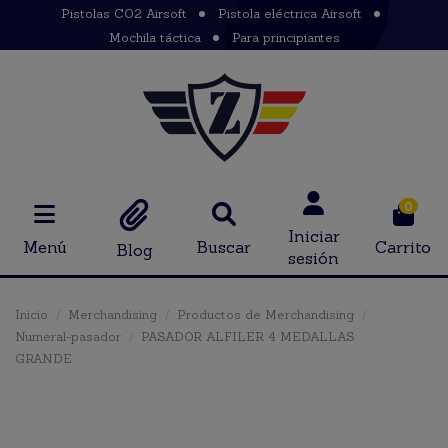
Pistolas CO2 Airsoft
Pistola eléctrica Airsoft
Mochila táctica
Para principiantes
0
Iniciar
Menú
Buscar
Carrito
Blog
sesión
Inicio
Merchandising
Productos de Merchandising
Numeral-pasador
PASADOR ALFILER 4 MEDALLAS
GRANDE