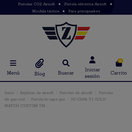
Pistolas CO2 Airsoft
Pistola eléctrica Airsoft
Mochila táctica
Para principiantes
0
Iniciar
Menú
Buscar
Carrito
Blog
sesión
Inicio
Replicas de airsoft
Pistolas de airsoft
Pistolas
de gas-co2
Pistola hi-capa gas
HI-CAPA 5.1 GOLD
MATCH CUSTOM TM