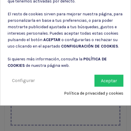
que tenemos activadas por defecto.
obligatorio subir una foto de tu DNI.
Esto nos permite verificar que eres
El resto de cookies sirven para mejorar nuestra página, para
mayor de edad y cumplir con la
personalizarla en base a tus preferencias, o para poder
normativa vigente. Asegúrate de que
mostrarte publicidad ajustada a tus búsquedas, gustos e
la imagen sea clara y legible. Tus
intereses personales. Puedes aceptar todas estas cookies
datos serán tratados con la máxima
pulsando el botón
ACEPTAR
o configurarlas o rechazar su
seguridad.
uso clicando en el apartado
CONFIGURACIÓN DE COOKIES
.
Arrastre y suelte archivos aquí.
Tamaño máximo de archivo: 5120KB
Si quieres más información, consulta la
POLÍTICA DE
Extensión permitida:
COOKIES
de nuestra página web.
png,jpg,jpeg,pdf
Configurar
Aceptar
Subir archivo
Política de privacidad y cookies