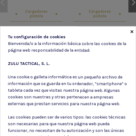
Cargadores
Cargadores
pistola
pistola
×
CARGADOR GBB 30RDS 5.1
CARGADOR PISTOLA CO2 WE
HI-CAPA WE MG-5.1
HI-CAPA 5.1
Tu configuración de cookies
Bienvenida/o a la información básica sobre las cookies de la
31,50 €
42,00 €
página web responsabilidad de la entidad:
ZULU TACTICAL, S. L.
Una cookie o galleta informática es un pequeño archivo de
información que se guarda en tu ordenador, “smartphone” o
tableta cada vez que visitas nuestra página web. Algunas
Subir DNI
cookies son nuestras y otras pertenecen a empresas
externas que prestan servicios para nuestra página web.
Las cookies pueden ser de varios tipos: las cookies técnicas
son necesarias para que nuestra página web pueda
funcionar, no necesitan de tu autorización y son las únicas
Para tramitar tu compra, es