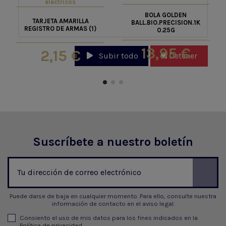
electricos
BOLA GOLDEN
TARJETA AMARILLA
BALL.BIO.PRECISION.1K
REGISTRO DE ARMAS (1)
0.25G
13,95 €
2,15 €
Subir todo
Detener
Suscríbete a nuestro boletín
Puede darse de baja en cualquier momento. Para ello, consulte nuestra
información de contacto en el aviso legal.
Consiento el uso de mis datos para los fines indicados en la
Política de privacidad