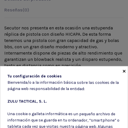
Reseñas
(0)
Secutor nos presenta en esta ocasión una estupenda
réplica de pistola con diseño HICAPA. De esta forma
tenemos una pistola con gran capacidad de gas y bolas
bbs, con un gran diseño moderno y atractivo.
Internamente dispone de piezas de alto rendimiento que
garantizan un blowback realista y un disparo estupendo,
tanto en distancia como en precisión.
×
Tu configuración de cookies
Bienvenida/o a la información básica sobre las cookies de la
página web responsabilidad de la entidad:
Subir DNI
ZULU TACTICAL, S. L.
Una cookie o galleta informática es un pequeño archivo de
información que se guarda en tu ordenador, “smartphone” o
tableta cada vez que visitas nuestra página web. Algunas