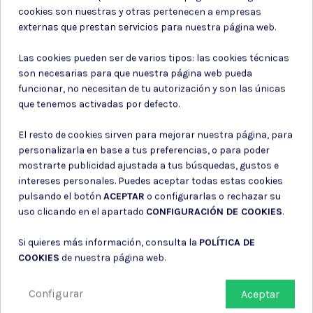
Para tramitar tu compra, es
cookies son nuestras y otras pertenecen a empresas
obligatorio subir una foto de tu DNI.
externas que prestan servicios para nuestra página web.
Esto nos permite verificar que eres
mayor de edad y cumplir con la
Las cookies pueden ser de varios tipos: las cookies técnicas
normativa vigente. Asegúrate de que
son necesarias para que nuestra página web pueda
la imagen sea clara y legible. Tus
funcionar, no necesitan de tu autorización y son las únicas
datos serán tratados con la máxima
que tenemos activadas por defecto.
seguridad.
El resto de cookies sirven para mejorar nuestra página, para
Arrastre y suelte archivos aquí.
personalizarla en base a tus preferencias, o para poder
Tamaño máximo de archivo: 5120KB
mostrarte publicidad ajustada a tus búsquedas, gustos e
Extensión permitida:
intereses personales. Puedes aceptar todas estas cookies
png,jpg,jpeg,pdf
pulsando el botón
ACEPTAR
o configurarlas o rechazar su
uso clicando en el apartado
CONFIGURACIÓN DE COOKIES
.
Subir archivo
Si quieres más información, consulta la
POLÍTICA DE
COOKIES
de nuestra página web.
Configurar
Aceptar