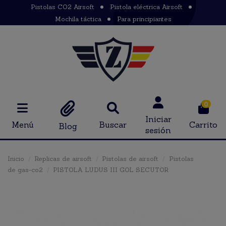
Pistolas CO2 Airsoft
Pistola eléctrica Airsoft
Mochila táctica
Para principiantes
0
Iniciar
Menú
Buscar
Carrito
Blog
sesión
Inicio
Replicas de airsoft
Pistolas de airsoft
Pistolas
de gas-co2
PISTOLA LUDUS III GOL SECUTOR