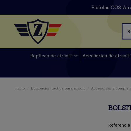
Pistolas CO2 Air
Réplicas de airsoft
Accesorios de airsof
Inicio
Equipacion tactica para airsoft
Accesorios y comple
BOLSI
Referencia