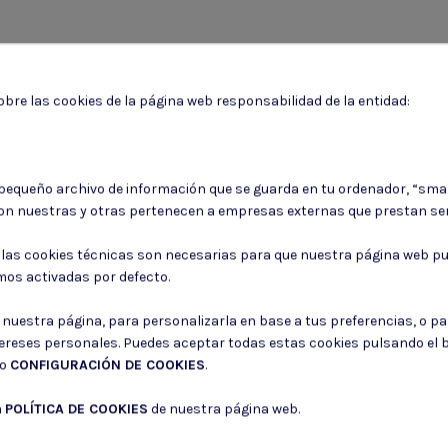
bre las cookies de la página web responsabilidad de la entidad:
Puede darse de baja en cualquier momento. Para ello, consulte nuestra informa
 pequeño archivo de información que se guarda en tu ordenador, “sma
on nuestras y otras pertenecen a empresas externas que prestan ser
Consiento el uso de mis datos para los fines indicados en la
Política de 
Consiento el uso de mis datos personales para recibir publicidad de su e
: las cookies técnicas son necesarias para que nuestra página web pu
mos activadas por defecto.
r nuestra página, para personalizarla en base a tus preferencias, o p
tereses personales. Puedes aceptar todas estas cookies pulsando el
do
CONFIGURACIÓN DE COOKIES
.
a
POLÍTICA DE COOKIES
de nuestra página web.