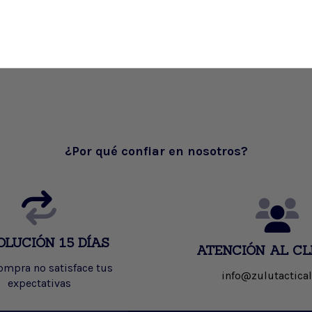
¿Por qué confiar en nosotros?
OLUCIÓN 15 DÍAS
ATENCIÓN AL CL
compra no satisface tus
info@zulutactical
expectativas