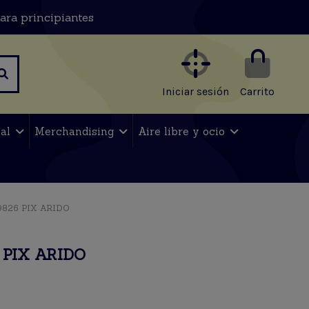
ara principiantes
Iniciar sesión
Carrito
nal
Merchandising
Aire libre y ocio
826 PIX ARIDO
PIX ARIDO