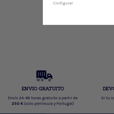
Configurar
ENVIO GRATUITO
DEV
Envío 24-48 horas gratuito a partir de
Si tu 
250 €
(solo península y Portugal)