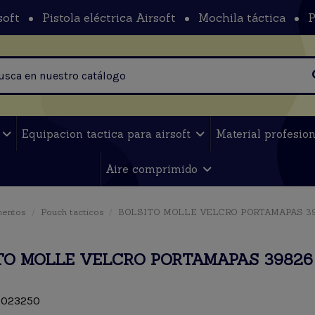
soft
Pistola eléctrica Airsoft
Mochila táctica
P
t
Equipacion tactica para airsoft
Material profesio
Aire comprimido
mentos
Pouch tacticos
BOLSITO MOLLE VELCRO PORTAMAPAS 39
TO MOLLE VELCRO PORTAMAPAS 39826 
023250