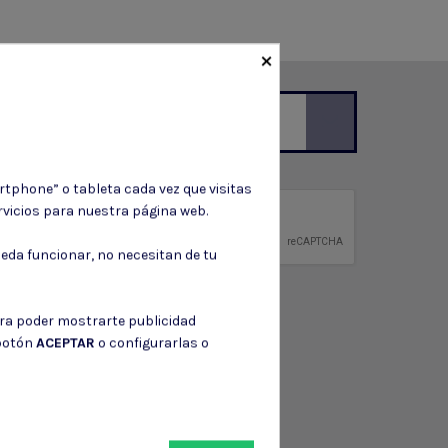
×
ción de contacto en el aviso legal.
rtphone” o tableta cada vez que visitas
vicios para nuestra página web.
privacidad
ntidad.
eda funcionar, no necesitan de tu
ara poder mostrarte publicidad
 botón
ACEPTAR
o configurarlas o