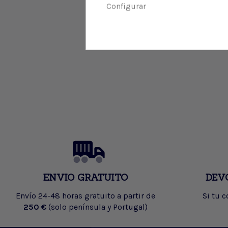
Configurar
ENVIO GRATUITO
DEV
Envío 24-48 horas gratuito a partir de
Si tu 
250 €
(solo península y Portugal)