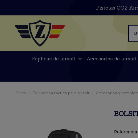
Pistolas CO2 Air
Réplicas de airsoft
Accesorios de airsof
Inicio
Equipacion tactica para airsoft
Accesorios y comple
BOLSI
Referencia