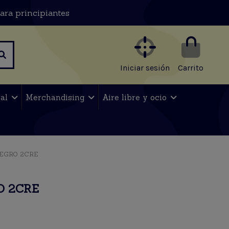
ara principiantes
Iniciar sesión
Carrito
nal
Merchandising
Aire libre y ocio
NEGRO 2CRE
O 2CRE