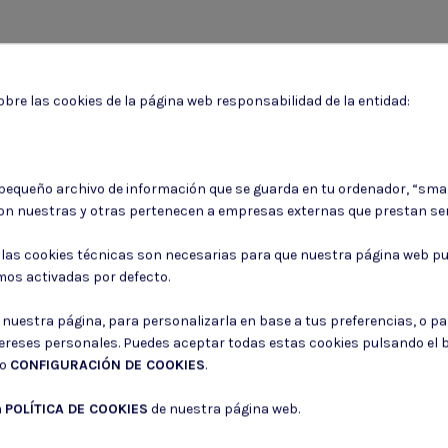
bre las cookies de la página web responsabilidad de la entidad:
Puede darse de baja en cualquier momento. Para ello, consulte nuestra informa
 pequeño archivo de información que se guarda en tu ordenador, “sma
on nuestras y otras pertenecen a empresas externas que prestan ser
Consiento el uso de mis datos para los fines indicados en la
Política de 
Consiento el uso de mis datos personales para recibir publicidad de su e
: las cookies técnicas son necesarias para que nuestra página web pu
mos activadas por defecto.
r nuestra página, para personalizarla en base a tus preferencias, o p
tereses personales. Puedes aceptar todas estas cookies pulsando el
do
CONFIGURACIÓN DE COOKIES
.
a
POLÍTICA DE COOKIES
de nuestra página web.