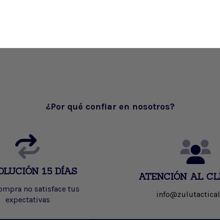
¿Por qué confiar en nosotros?
OLUCIÓN 15 DÍAS
ATENCIÓN AL CL
compra no satisface tus
info@zulutactical
expectativas