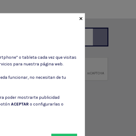
×
ción de contacto en el aviso legal.
rtphone” o tableta cada vez que visitas
vicios para nuestra página web.
privacidad
ntidad.
eda funcionar, no necesitan de tu
ara poder mostrarte publicidad
 botón
ACEPTAR
o configurarlas o