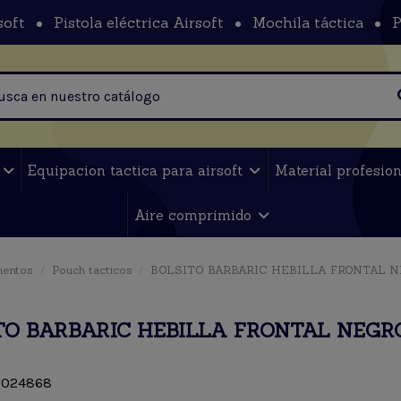
soft
Pistola eléctrica Airsoft
Mochila táctica
P
t
Equipacion tactica para airsoft
Material profesio
Aire comprimido
mentos
Pouch tacticos
BOLSITO BARBARIC HEBILLA FRONTAL 
TO BARBARIC HEBILLA FRONTAL NEGR
024868