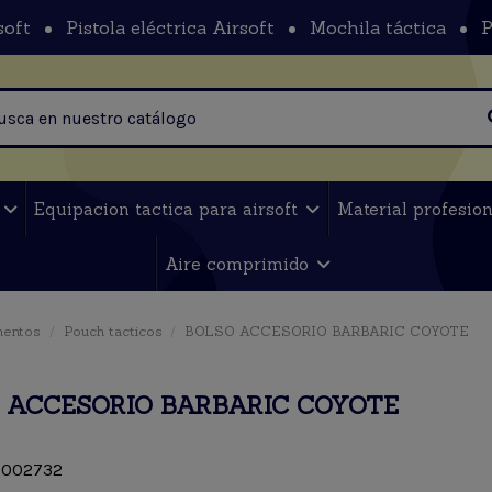
soft
Pistola eléctrica Airsoft
Mochila táctica
P
t
Equipacion tactica para airsoft
Material profesio
Aire comprimido
mentos
Pouch tacticos
BOLSO ACCESORIO BARBARIC COYOTE
 ACCESORIO BARBARIC COYOTE
002732