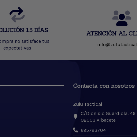
OLUCIÓN 15 DÍAS
ATENCIÓN AL CL
compra no satisface tus
info@zulutactical
expectativas
Contacta con nosotros
Zulu Tactical
C/Dionisio Guardiola, 46
02003 Albacete
695793704