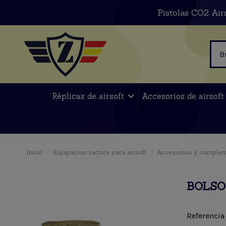
Pistolas CO2 Air
Réplicas de airsoft
Accesorios de airsof
Inicio
Equipacion tactica para airsoft
Accesorios y comple
BOLSO
Referencia