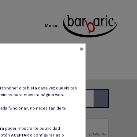
Marca
×
rtphone” o tableta cada vez que visitas
vicios para nuestra página web.
eda funcionar, no necesitan de tu
ción de contacto en el aviso legal.
privacidad
ara poder mostrarte publicidad
ntidad.
 botón
ACEPTAR
o configurarlas o