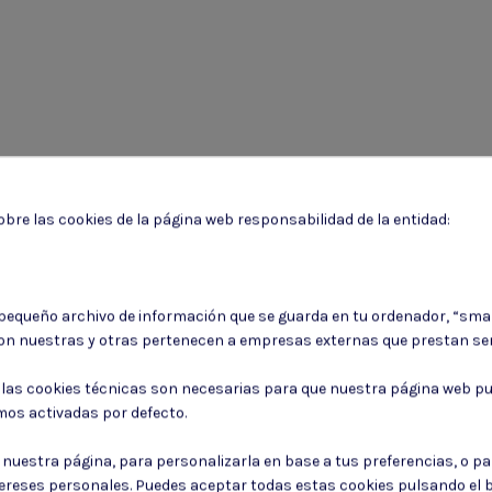
bre las cookies de la página web responsabilidad de la entidad:
 pequeño archivo de información que se guarda en tu ordenador, “sma
on nuestras y otras pertenecen a empresas externas que prestan ser
: las cookies técnicas son necesarias para que nuestra página web pu
Puede darse de baja en cualquier momento. Para ello, consulte nuestra informa
mos activadas por defecto.
Consiento el uso de mis datos para los fines indicados en la
Política de 
r nuestra página, para personalizarla en base a tus preferencias, o p
Consiento el uso de mis datos personales para recibir publicidad de su e
tereses personales. Puedes aceptar todas estas cookies pulsando el