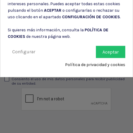
intereses personales. Puedes aceptar todas estas cookies
pulsando el botón
ACEPTAR
o configurarlas o rechazar su
uso clicando en el apartado
CONFIGURACIÓN DE COOKIES
.
Suscríbete a nuestro boletín
Si quieres más información, consulta la
POLÍTICA DE
COOKIES
de nuestra página web.
Configurar
Aceptar
Puede darse de baja en cualquier momento. Para ello, consulte nuestra
información de contacto en el aviso legal.
Política de privacidad y cookies
Consiento el uso de mis datos para los fines indicados en la
Política de privacidad
Consiento el uso de mis datos personales para recibir publicidad
de su entidad.