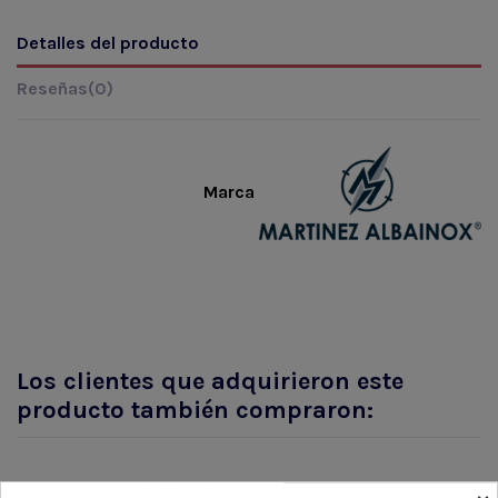
Detalles del producto
Reseñas
(0)
Marca
Los clientes que adquirieron este
producto también compraron: