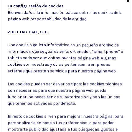
×
Tu configuración de cookies
Bienvenida/o a la información básica sobre las cookies de la
página web responsabilidad de la entidad:
ZULU TACTICAL, S. L.
Una cookie o galleta informática es un pequeño archivo de
información que se guarda en tu ordenador, “smartphone” o
tableta cada vez que visitas nuestra página web. Algunas
cookies son nuestras y otras pertenecen a empresas
Utiles de
Utiles de
externas que prestan servicios para nuestra página web.
supervivencia
supervivencia
Las cookies pueden ser de varios tipos: las cookies técnicas
LUZ QUIMICA 4. COLOR:
PEDERNAL CON
ROJA
ACCESORIOS
son necesarias para que nuestra página web pueda
funcionar, no necesitan de tu autorización y son las únicas
1,60 €
5,05 €
que tenemos activadas por defecto.
El resto de cookies sirven para mejorar nuestra página, para
personalizarla en base a tus preferencias, o para poder
mostrarte publicidad ajustada a tus búsquedas, gustos e