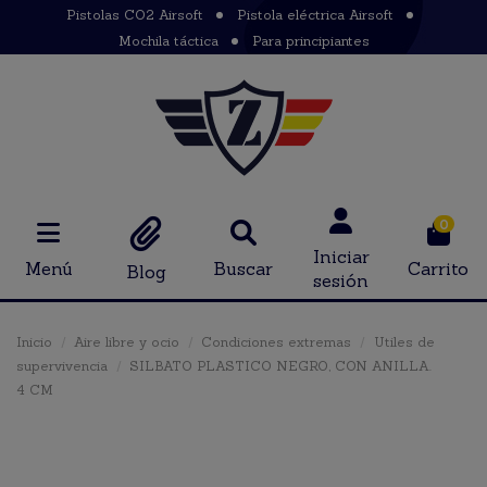
Pistolas CO2 Airsoft
Pistola eléctrica Airsoft
Mochila táctica
Para principiantes
0
Iniciar
Menú
Buscar
Carrito
Blog
sesión
Inicio
Aire libre y ocio
Condiciones extremas
Utiles de
supervivencia
SILBATO PLASTICO NEGRO, CON ANILLA.
4 CM