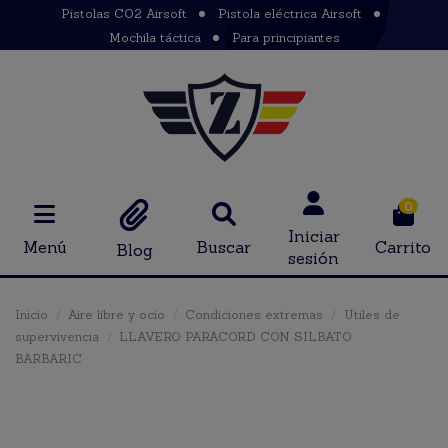
Pistolas CO2 Airsoft
Pistola eléctrica Airsoft
Mochila táctica
Para principiantes
0
Iniciar
Menú
Buscar
Carrito
Blog
sesión
Inicio
Aire libre y ocio
Condiciones extremas
Utiles de
supervivencia
LLAVERO PARACORD CON SILBATO
BARBARIC