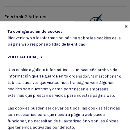
En stock
2 Artículos
×
Marca
Tu configuración de cookies
Bienvenida/o a la información básica sobre las cookies de la
página web responsabilidad de la entidad:
ZULU TACTICAL, S. L.
Una cookie o galleta informática es un pequeño archivo de
Suscríbete a nuestro boletín
información que se guarda en tu ordenador, “smartphone” o
tableta cada vez que visitas nuestra página web. Algunas
cookies son nuestras y otras pertenecen a empresas
externas que prestan servicios para nuestra página web.
Puede darse de baja en cualquier momento. Para ello, consulte nuestra
Las cookies pueden ser de varios tipos: las cookies técnicas
información de contacto en el aviso legal.
son necesarias para que nuestra página web pueda
Consiento el uso de mis datos para los fines indicados en la
funcionar, no necesitan de tu autorización y son las únicas
Política de privacidad
que tenemos activadas por defecto.
Consiento el uso de mis datos personales para recibir publicidad