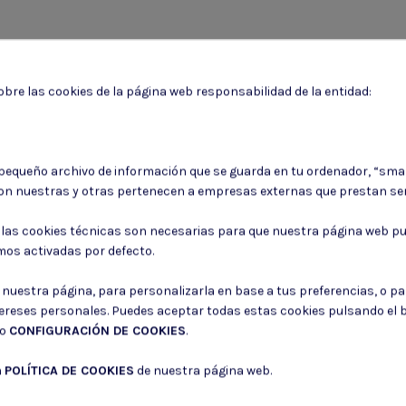
bre las cookies de la página web responsabilidad de la entidad:
Puede darse de baja en cualquier momento. Para ello, consulte nuestra informa
 pequeño archivo de información que se guarda en tu ordenador, “sma
on nuestras y otras pertenecen a empresas externas que prestan ser
Consiento el uso de mis datos para los fines indicados en la
Política de 
Consiento el uso de mis datos personales para recibir publicidad de su e
: las cookies técnicas son necesarias para que nuestra página web pu
mos activadas por defecto.
r nuestra página, para personalizarla en base a tus preferencias, o p
tereses personales. Puedes aceptar todas estas cookies pulsando el
do
CONFIGURACIÓN DE COOKIES
.
a
POLÍTICA DE COOKIES
de nuestra página web.