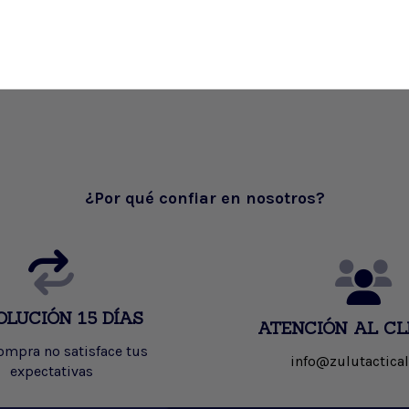
¿Por qué confiar en nosotros?
OLUCIÓN 15 DÍAS
ATENCIÓN AL CL
compra no satisface tus
info@zulutactical
expectativas