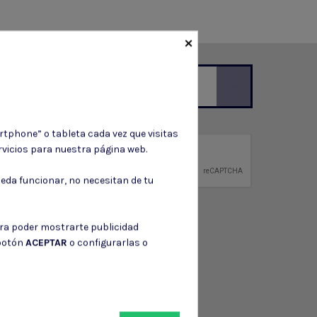
×
ción de contacto en el aviso legal.
rtphone” o tableta cada vez que visitas
vicios para nuestra página web.
privacidad
ntidad.
eda funcionar, no necesitan de tu
ara poder mostrarte publicidad
 botón
ACEPTAR
o configurarlas o