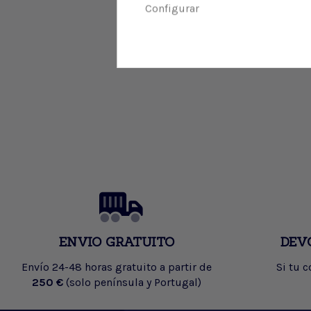
Configurar
ENVIO GRATUITO
DEV
Envío 24-48 horas gratuito a partir de
Si tu 
250 €
(solo península y Portugal)