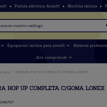
soft
Pistola eléctrica Airsoft
Mochila táctica
P
t
Equipacion tactica para airsoft
Material profesio
Aire comprimido
p-lever
CAMARA HOP UP COMPLETA C/GOMA LONEX
A HOP UP COMPLETA C/GOMA LONEX
045707