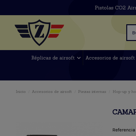
Pistolas CO2 Air
Réplicas de airsoft
Accesorios de airsof
Inicio
Accesorios de airsoft
Piezas internas
Hop-up y ho
CAMAR
Referencia