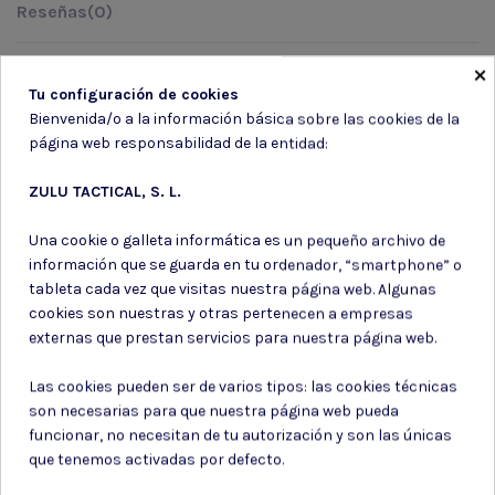
Reseñas
(0)
×
CAMARA HOP UP COMPLETA HI.CAPA MAPLE LEAF
Tu configuración de cookies
Bienvenida/o a la información básica sobre las cookies de la
página web responsabilidad de la entidad:
ZULU TACTICAL, S. L.
Suscríbete a nuestro boletín
Una cookie o galleta informática es un pequeño archivo de
información que se guarda en tu ordenador, “smartphone” o
tableta cada vez que visitas nuestra página web. Algunas
cookies son nuestras y otras pertenecen a empresas
externas que prestan servicios para nuestra página web.
Puede darse de baja en cualquier momento. Para ello, consulte nuestra
información de contacto en el aviso legal.
Las cookies pueden ser de varios tipos: las cookies técnicas
Consiento el uso de mis datos para los fines indicados en la
son necesarias para que nuestra página web pueda
Política de privacidad
funcionar, no necesitan de tu autorización y son las únicas
Consiento el uso de mis datos personales para recibir publicidad
de su entidad.
que tenemos activadas por defecto.