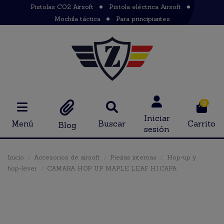
Pistolas CO2 Airsoft
Pistola eléctrica Airsoft
Mochila táctica
Para principiantes
0
Iniciar
Menú
Buscar
Carrito
Blog
sesión
Inicio
Accesorios de airsoft
Piezas internas
Hop-up y
hop-lever
CAMARA HOP UP MAPLE LEAF HI.CAPA