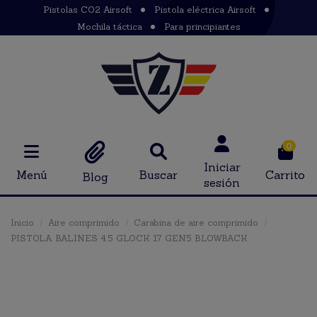
Pistolas CO2 Airsoft
Pistola eléctrica Airsoft
Mochila táctica
Para principiantes
0
Iniciar
Menú
Buscar
Carrito
Blog
sesión
Inicio
Aire comprimido
Carabina de aire comprimido
PISTOLA BALINES 4.5 GLOCK 17 GEN5 BLOWBACK