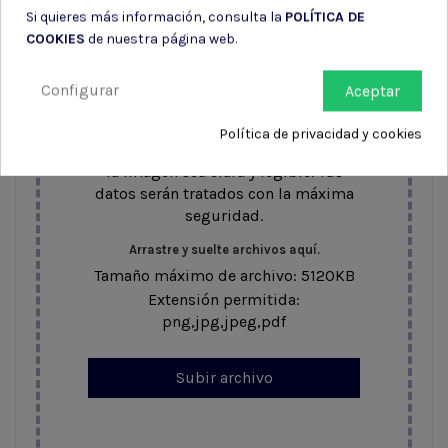
Si quieres más información, consulta la
POLÍTICA DE
COOKIES
de nuestra página web.
Para tramitar tu compra, es
obligatorio subir una foto de tu DNI.
Configurar
Aceptar
Esto nos permite verificar que eres
mayor de edad y cumplir con la
Política de privacidad y cookies
normativa vigente. Asegúrate de que
la imagen sea clara y legible. Tus
datos serán tratados con la máxima
seguridad.
Arrastre y suelte archivos aquí.
Tamaño máximo de archivo: 5120KB
Extensión permitida:
png,jpg,jpeg,pdf
Subir archivo